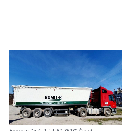
Address
Zmič, P. fah 67, 35230 Ćuprija