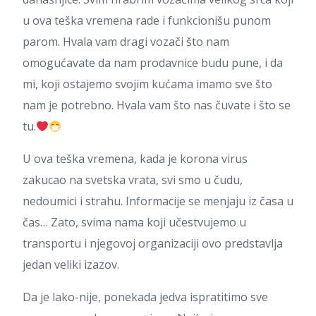
u ova teška vremena rade i funkcionišu punom
parom. Hvala vam dragi vozači što nam
omogućavate da nam prodavnice budu pune, i da
mi, koji ostajemo svojim kućama imamo sve što
nam je potrebno. Hvala vam što nas čuvate i što se
tu.
U ova teška vremena, kada je korona virus
zakucao na svetska vrata, svi smo u čudu,
nedoumici i strahu. Informacije se menjaju iz časa u
čas… Zato, svima nama koji učestvujemo u
transportu i njegovoj organizaciji ovo predstavlja
jedan veliki izazov.
Da je lako-nije, ponekada jedva ispratitimo sve