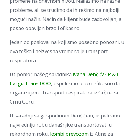
promene na dnevnom nivou. Nailazimo na razne
probleme, ali se trudimo da ih rešimo na najbolji
mogući način. Način da klijent bude zadovoljan, a
posao obavljen brzo i efikasno.
Jedan od poslova, na koji smo posebno ponosni, u
ova teška i neizvesna vremena je transport
respiratora.
Uz pomoć našeg saradnika
Ivana Denčića- P & I
Cargo Trans DOO
, uspeli smo brzo i efikasno da
organizujemo transport respiratora iz Grčke za
Crnu Goru.
U saradnji sa gospodinom Denčićem, uspeli smo
najvredniju robu današnjice transportovati u
rekordnom roku,
kombi prevozom
iz Atine za